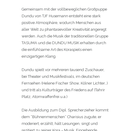
Gemeinsam mit der vollbeweglichen Großpuppe
Dundu von TJF Husemann entsteht eine stark
positive Atmosphäre, wodurch Menschen aus
aller Welt zu phantasievoller Kreativität angeregt
werden. Auch die Musik der traditionellen Gruppe
TASUMA und die DUNDU MUSIK erhalten durch
die einfühlsame Art des Koraspiels einen
einzigartigen Klang.
Dundu spielt vor mehreren tausend Zuschauer,
bei Theater und Musikfestivals, im deutschen
Fernsehen (Helene Fischer Show, Kölner Lichter…)
und tritt als Kulturträger des Friedens auf (Tahrir
Platz, Atomwaffenfrei u.a.)
Die Ausbildung zum Dipl. Sprecherzieher kommt
dem “Bühnenmenschen” Charisius zugute, er
moderiert, erzählt, hält Lesungen, singt und
rezitiert zu seiner Kora – Musik. Eingehende